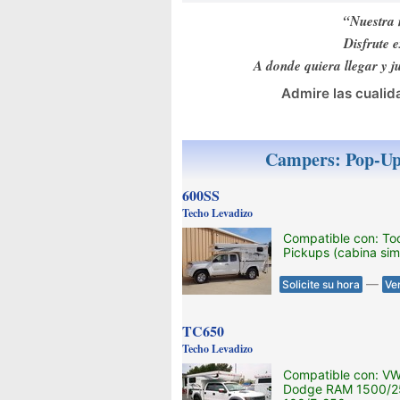
“Nuestra 
Disfrute 
A donde quiera llegar y j
Admire las cualid
Campers: Pop-U
600SS
Techo Levadizo
Compatible con: To
Pickups (cabina sim
—
Solicite su hora
Ve
TC650
Techo Levadizo
Compatible con: V
Dodge RAM 1500/25