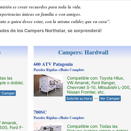
misión es crear recuerdos para toda la vida.
experiencias únicas en familia o con amigos.
unto a quien desee estar, con la misma calidez que en casa”.
ades de los Campers Northstar, se sorprenderá!
p
Campers: Hardwall
600 ATV Patagonia
Paredes Rígidas c/Baño Completo
das las
Compatible con: Toyota Hilux,
ple o doble).
VW Amarok, Ford Ranger,
Chevrolet S-10, Mitsubishi L-200,
Nissan Frontier, etc.
r Camper
—
Solicite su hora
Ver Camper
700SC
Paredes Rígidas c/Baño Completo
W Amarok,
Compatible con: Todas las
00, Ford F-
Pickups (cabina simple o doble).