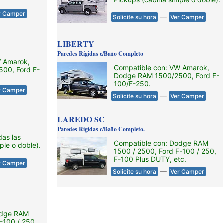
r Camper
—
Solicite su hora
Ver Camper
LIBERTY
Paredes Rígidas c/Baño Completo
W Amarok,
Compatible con: VW Amarok,
00, Ford F-
Dodge RAM 1500/2500, Ford F-
100/F-250.
r Camper
—
Solicite su hora
Ver Camper
LAREDO SC
Paredes Rígidas c/Baño Completo.
das las
Compatible con: Dodge RAM
ple o doble).
1500 / 2500, Ford F-100 / 250,
F-100 Plus DUTY, etc.
r Camper
—
Solicite su hora
Ver Camper
odge RAM
-100 / 250,