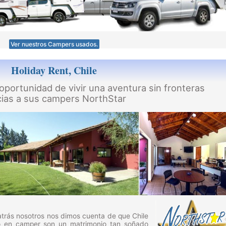
Ver nuestros Campers usados.
Holiday Rent, Chile
 oportunidad de vivir una aventura sin fronteras
cias a sus campers NorthStar
atrás nosotros nos dimos cuenta de que Chile
mo en camper son un matrimonio tan soñado