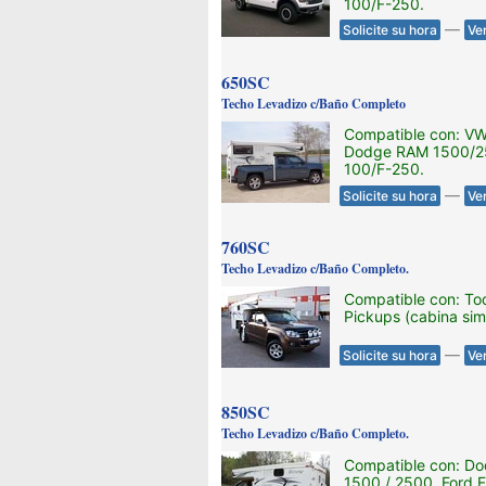
100/F-250.
—
Solicite su hora
Ve
650SC
Techo Levadizo c/Baño Completo
Compatible con: V
Dodge RAM 1500/25
100/F-250.
—
Solicite su hora
Ve
760SC
Techo Levadizo c/Baño Completo.
Compatible con: To
Pickups (cabina sim
—
Solicite su hora
Ve
850SC
Techo Levadizo c/Baño Completo.
Compatible con: D
1500 / 2500, Ford F